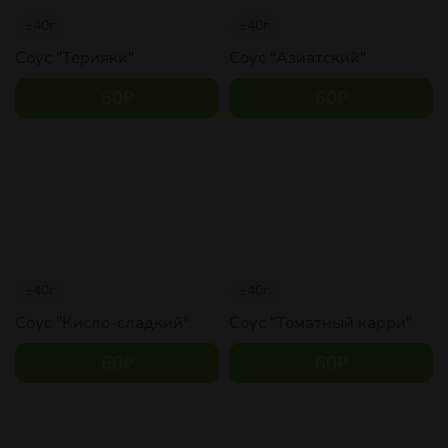
±40г
±40г
Соус "Терияки"
Соус "Азиатский"
60
₽
60
₽
±40г
±40г
Соус "Кисло-сладкий"
Соус "Томатный карри"
60
₽
60
₽