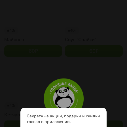
±40г
±40г
Майонез
Соус "Спайси"
60
₽
60
₽
±40г
±40г
Кетчуп
Соус "Цезарь"
Секретные акции, подарки и скидки
только в приложении.
60
₽
60
₽