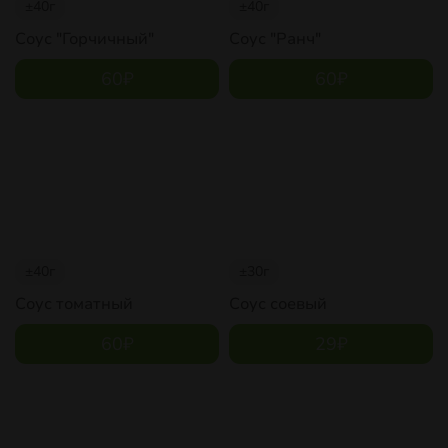
±40г
±40г
Соус "Горчичный"
Соус "Ранч"
60
₽
60
₽
±40г
±30г
Соус томатный
Соус соевый
60
₽
29
₽