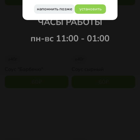
напомнить позже
установить
±40г
±40г
Соус "Барбекю"
Соус сырный
60
₽
60
₽