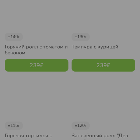
±140г
±130г
Горячий ролл с томатом и
Темпура с курицей
беконом
239
₽
239
₽
±115г
±120г
Горячая тортилья с
Запечённый ролл "Два