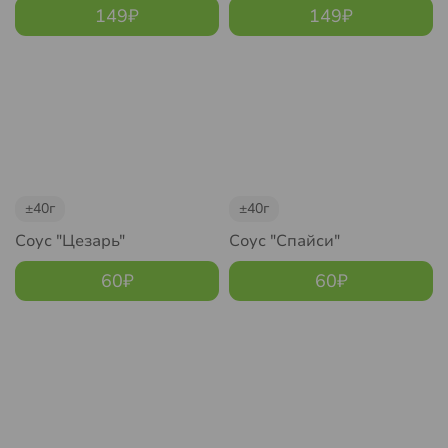
149
₽
149
₽
±40г
±40г
Соус "Цезарь"
Соус "Спайси"
60
₽
60
₽