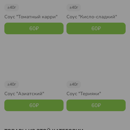
±40г
±40г
Соус "Томатный карри"
Соус "Кисло-сладкий"
60
₽
60
₽
±40г
±40г
Соус "Азиатский"
Соус "Терияки"
60
₽
60
₽