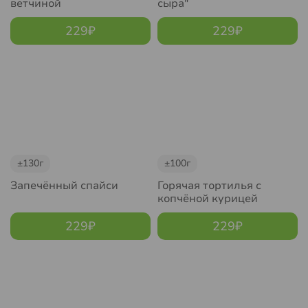
ветчиной
сыра"
229
₽
229
₽
±130г
±100г
Запечённый спайси
Горячая тортилья с
копчёной курицей
229
₽
229
₽