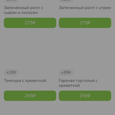
Запечённый ролл с
Запеченный ролл с угрем
сыром и лососем
279
₽
279
₽
±120г
±100г
Темпура с креветкой
Горячая тортилья с
креветкой
269
₽
259
₽