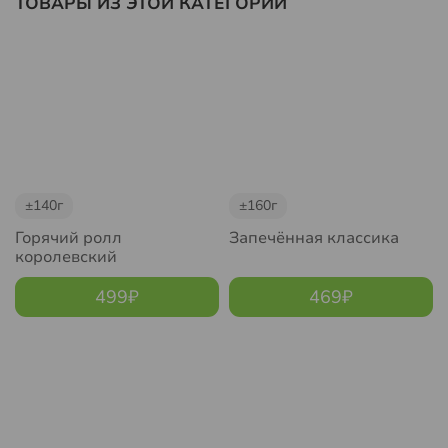
ТОВАРЫ ИЗ ЭТОЙ КАТЕГОРИИ
±140г
±160г
Горячий ролл
Запечённая классика
королевский
499
₽
469
₽