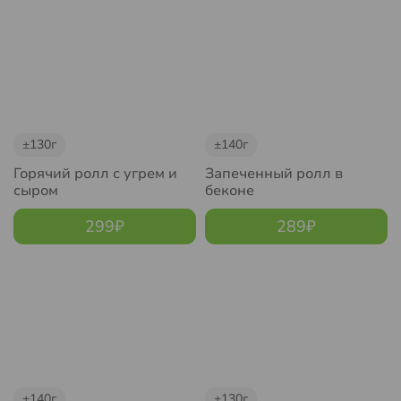
±130г
±140г
Горячий ролл с угрем и
Запеченный ролл в
сыром
беконе
299
₽
289
₽
±140г
±130г