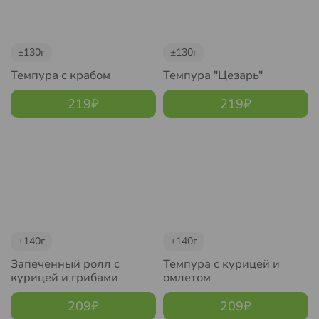
±130г
±130г
Темпура с крабом
Темпура "Цезарь"
219
₽
219
₽
±140г
±140г
Запеченный ролл с
Темпура с курицей и
курицей и грибами
омлетом
209
₽
209
₽