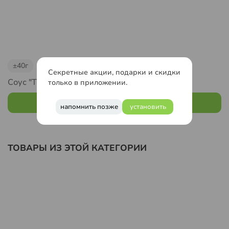
±40г
±40г
Секретные акции, подарки и скидки
Соус "Томатный карри"
Соус "Азиатский"
только в приложении.
60
₽
60
₽
напомнить позже
установить
ТОВАРЫ ИЗ ЭТОЙ КАТЕГОРИИ