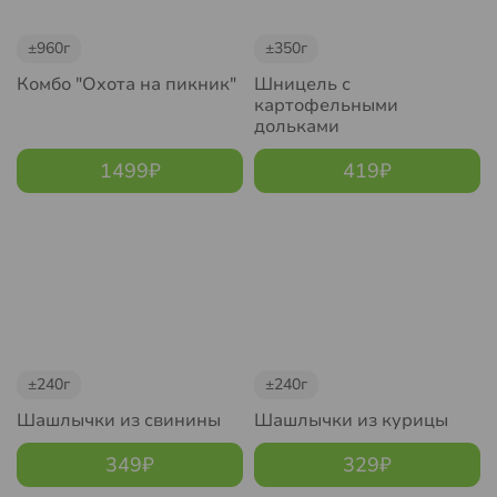
±960г
±350г
Комбо "Охота на пикник"
Шницель с
картофельными
дольками
1499
₽
419
₽
±240г
±240г
Шашлычки из свинины
Шашлычки из курицы
349
₽
329
₽