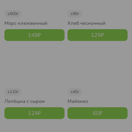
±500г
±90г
Морс клюквенный
Хлеб чесночный
149
₽
129
₽
±110г
±40г
Лепёшка с сыром
Майонез
129
₽
60
₽