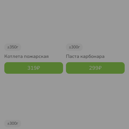
±350г
±300г
Котлета пожарская
Паста карбонара
319
₽
299
₽
±300г