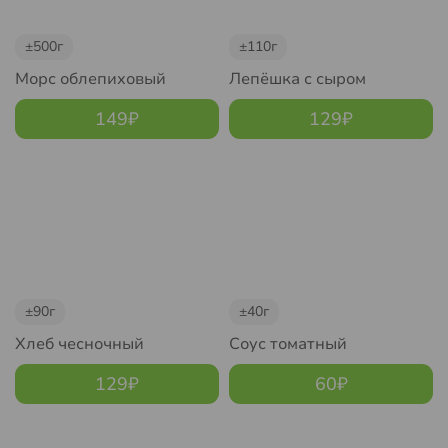
±500г
±110г
Морс облепиховый
Лепёшка с сыром
149
₽
129
₽
±90г
±40г
Хлеб чесночный
Соус томатный
129
₽
60
₽