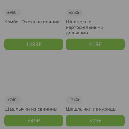
±960г
±350г
Комбо "Охота на пикник"
Шницель с
картофельными
дольками
1499
₽
419
₽
±240г
±240г
Шашлычки из свинины
Шашлычки из курицы
349
₽
329
₽