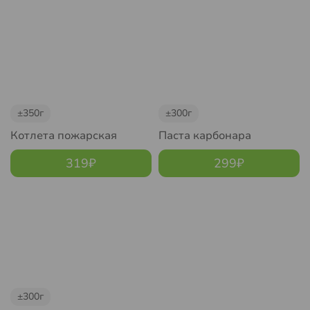
±350г
±300г
Котлета пожарская
Паста карбонара
319
₽
299
₽
±300г