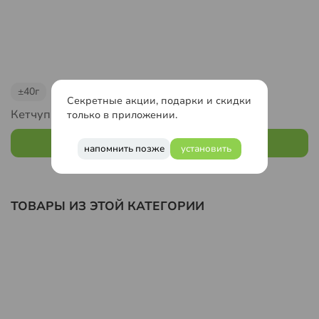
±40г
±40г
Секретные акции, подарки и скидки
Кетчуп
Соус "Ранч"
только в приложении.
60
₽
60
₽
напомнить позже
установить
ТОВАРЫ ИЗ ЭТОЙ КАТЕГОРИИ