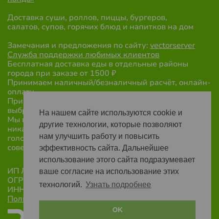
Доставка суши, роллов, пиццы, бургеров,
салатов, супов, горячих блюд и напитков на дом
Замечания и предложения по сайту:
vectorserver
Служба поддержки любимых клиентов
Бесплатная доставка еды в отдельные районы
города при заказе от 1500 ₽
Принимаем наличный/безналичный расчёт, онлайн-
оплату.
При оформлении заказа обязательно укажите
выбранный вид оплаты.
На нашем сайте используются cookie и
Мы перешли на новый формат работы! Теперь
другие технологии, которые позволяют
никаких звонков после заказа. Открываете сайт
нам улучшить работу и повысить
голоднаяпанда.рф или наше приложение,
совершаете заказ и готово.
эффективность сайта. Дальнейшее
использование этого сайта подразумевает
ИП Лобода Марина Викторовна
ваше согласие на использование этих
ОГРН: 325665800269909
технологий.
Узнать подробнее
ИНН: 662342184503
Политика конфиденциальности
OK