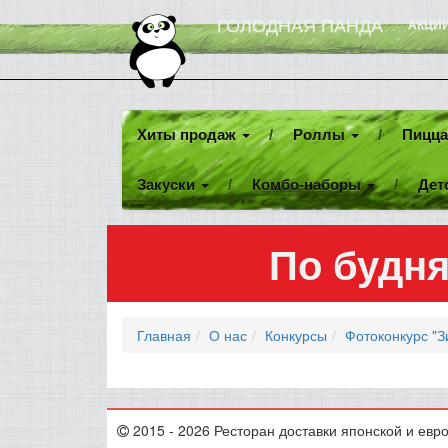
ГОЛОДНАЯ ПАНДА
АКЦИ
Хиты продаж
Роллы
Пицц
Закуски
Комбо-наборы
Дет
По будня
Главная
О нас
Конкурсы
Фотоконкурс "З
2015 - 2026 Ресторан доставки японской и евр