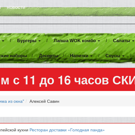
И
НОВОСТИ
а
Бургеры
Лапша WOK комбо
Салаты
ские наборы
Десерты
Напитки
Соусы
м с 11 до 16 часов С
има из окна"
Алексей Савин
опейской кухни
Ресторан доставки «Голодная панда»