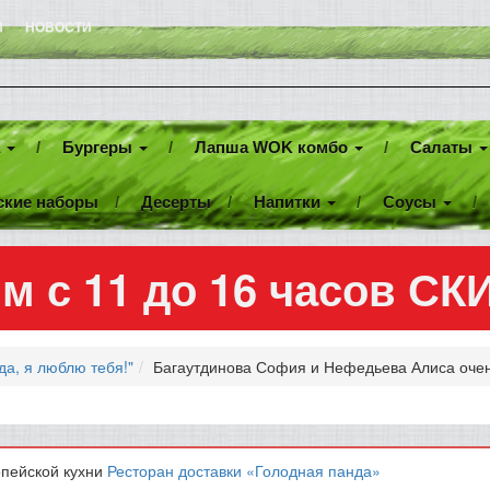
И
НОВОСТИ
а
Бургеры
Лапша WOK комбо
Салаты
ские наборы
Десерты
Напитки
Соусы
м с 11 до 16 часов С
да, я люблю тебя!"
Багаутдинова София и Нефедьева Алиса очен
опейской кухни
Ресторан доставки «Голодная панда»