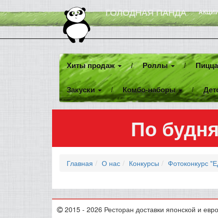
ГОЛОДНАЯ ПАНДА
АКЦИ
Хиты продаж
Роллы
Пицц
Закуски
Комбо-наборы
Дет
По будня
Главная
О нас
Конкурсы
Фотоконкурс "Е
2015 - 2026 Ресторан доставки японской и евр